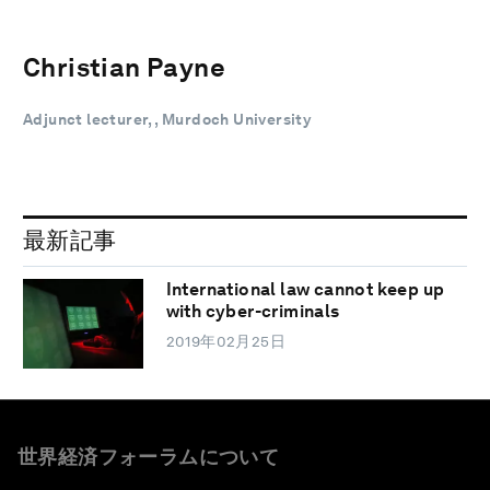
Christian Payne
Adjunct lecturer, , Murdoch University
最新記事
International law cannot keep up
with cyber-criminals
2019年02月25日
世界経済フォーラムについて