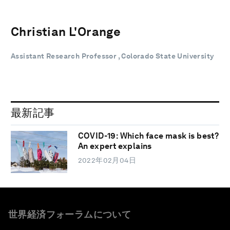
Christian L'Orange
Assistant Research Professor , Colorado State University
最新記事
COVID-19: Which face mask is best?
An expert explains
2022年02月04日
世界経済フォーラムについて