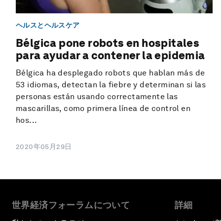
ヘルスとヘルスケア
Bélgica pone robots en hospitales
para ayudar a contener la epidemia
Bélgica ha desplegado robots que hablan más de
53 idiomas, detectan la fiebre y determinan si las
personas están usando correctamente las
mascarillas, como primera línea de control en
hos...
2020年05月29日
世界経済フォーラムについて
詳細