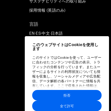
サステナビリティへの取り組み
採用情報 (英語のみ)
て
言語
EN
ES
中文
日本語
▪
▪
▪
このウェブサイトはCookieを使用し
ます
このサイトではCookieを使って、ユーザー
に合わせたコンテンツや広告の表示、トラ
フィックの分析を行っています。またユー
ザーによるサイトの利用状況についても情
報を収集し、ソーシャルメディアや広告配
信、データ解析の各パートナーに情報を共
有しています。ここで収集された情報は、
ユーザーが各パートナーに提供した他の情
報や各パートナーのサービスを使用した際
拒否
に収集された情報と組み合わされ、各パー
トナーによって使用されることがありま
全て許可
す。