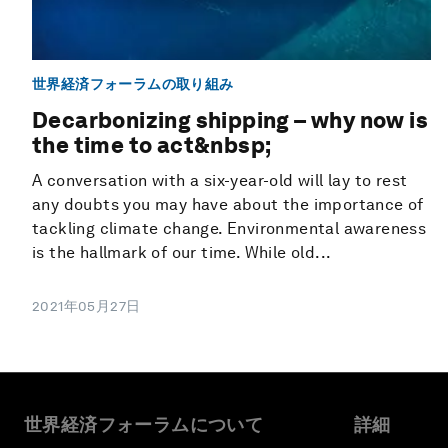
世界経済フォーラムの取り組み
Decarbonizing shipping – why now is
the time to act&nbsp;
A conversation with a six-year-old will lay to rest
any doubts you may have about the importance of
tackling climate change. Environmental awareness
is the hallmark of our time. While old...
2021年05月27日
世界経済フォーラムについて
詳細