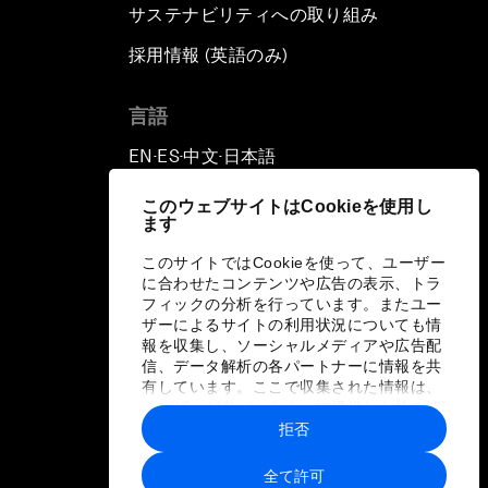
サステナビリティへの取り組み
採用情報 (英語のみ)
て
言語
EN
ES
中文
日本語
▪
▪
▪
このウェブサイトはCookieを使用し
ます
このサイトではCookieを使って、ユーザー
に合わせたコンテンツや広告の表示、トラ
フィックの分析を行っています。またユー
ザーによるサイトの利用状況についても情
報を収集し、ソーシャルメディアや広告配
信、データ解析の各パートナーに情報を共
有しています。ここで収集された情報は、
ユーザーが各パートナーに提供した他の情
報や各パートナーのサービスを使用した際
拒否
に収集された情報と組み合わされ、各パー
トナーによって使用されることがありま
全て許可