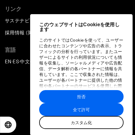
リンク
サステナビリティへの取り組み
このウェブサイトはCookieを使用し
ます
採用情報 (英語のみ)
このサイトではCookieを使って、ユーザー
に合わせたコンテンツや広告の表示、トラ
言語
フィックの分析を行っています。またユー
ザーによるサイトの利用状況についても情
EN
ES
中文
日本語
▪
▪
▪
報を収集し、ソーシャルメディアや広告配
信、データ解析の各パートナーに情報を共
有しています。ここで収集された情報は、
ユーザーが各パートナーに提供した他の情
報や各パートナーのサービスを使用した際
に収集された情報と組み合わされ、各パー
拒否
トナーによって使用されることがありま
プライバシーポリシーと利用規約
す。
全て許可
サイトマップ
カスタム化
©
2026
世界経済フォーラム
EN
ES
中文
日本語