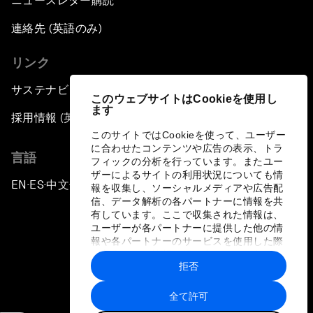
ニュースレター購読
連絡先 (英語のみ)
リンク
サステナビリティへの取り組み
このウェブサイトはCookieを使用し
ます
採用情報 (英語のみ)
このサイトではCookieを使って、ユーザー
に合わせたコンテンツや広告の表示、トラ
言語
フィックの分析を行っています。またユー
ザーによるサイトの利用状況についても情
EN
ES
中文
日本語
▪
▪
▪
報を収集し、ソーシャルメディアや広告配
信、データ解析の各パートナーに情報を共
有しています。ここで収集された情報は、
ユーザーが各パートナーに提供した他の情
報や各パートナーのサービスを使用した際
に収集された情報と組み合わされ、各パー
拒否
トナーによって使用されることがありま
プライバシーポリシーと利用規約
す。
全て許可
サイトマップ