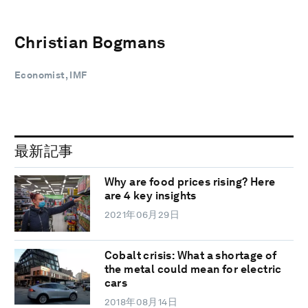
Christian Bogmans
Economist, IMF
最新記事
Why are food prices rising? Here
are 4 key insights
2021年06月29日
Cobalt crisis: What a shortage of
the metal could mean for electric
cars
2018年08月14日