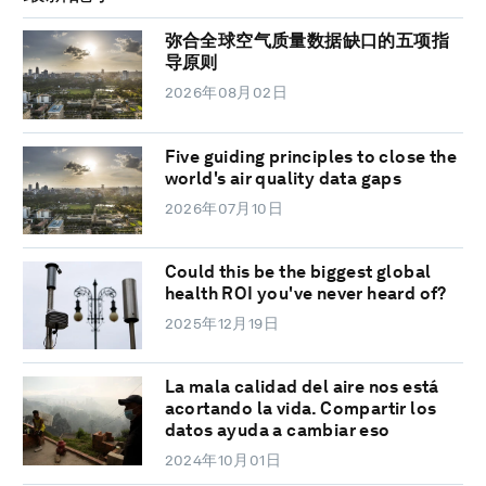
弥合全球空气质量数据缺口的五项指
导原则
2026年08月02日
Five guiding principles to close the
world's air quality data gaps
2026年07月10日
Could this be the biggest global
health ROI you've never heard of?
2025年12月19日
La mala calidad del aire nos está
acortando la vida. Compartir los
datos ayuda a cambiar eso
2024年10月01日