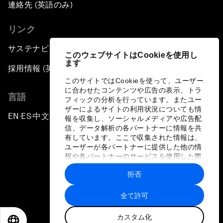
連絡先 (英語のみ)
リンク
サステナビリティへの取り組み
このウェブサイトはCookieを使用し
ます
採用情報 (英語のみ)
このサイトではCookieを使って、ユーザー
に合わせたコンテンツや広告の表示、トラ
言語
フィックの分析を行っています。またユー
ザーによるサイトの利用状況についても情
EN
ES
中文
日本語
▪
▪
▪
報を収集し、ソーシャルメディアや広告配
信、データ解析の各パートナーに情報を共
有しています。ここで収集された情報は、
ユーザーが各パートナーに提供した他の情
報や各パートナーのサービスを使用した際
に収集された情報と組み合わされ、各パー
拒否
トナーによって使用されることがありま
プライバシーポリシーと利用規約
す。
全て許可
サイトマップ
カスタム化
©
2026
世界経済フォーラム
EN
ES
中文
日本語