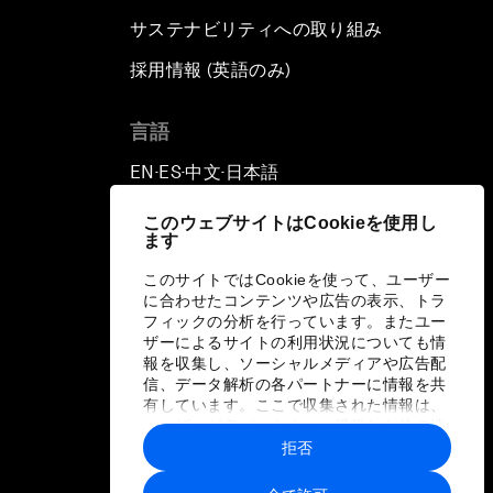
サステナビリティへの取り組み
採用情報 (英語のみ)
て
言語
EN
ES
中文
日本語
▪
▪
▪
このウェブサイトはCookieを使用し
ます
このサイトではCookieを使って、ユーザー
に合わせたコンテンツや広告の表示、トラ
フィックの分析を行っています。またユー
ザーによるサイトの利用状況についても情
報を収集し、ソーシャルメディアや広告配
信、データ解析の各パートナーに情報を共
有しています。ここで収集された情報は、
ユーザーが各パートナーに提供した他の情
報や各パートナーのサービスを使用した際
拒否
に収集された情報と組み合わされ、各パー
トナーによって使用されることがありま