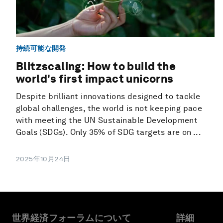
持続可能な開発
Blitzscaling: How to build the
world's first impact unicorns
Despite brilliant innovations designed to tackle
global challenges, the world is not keeping pace
with meeting the UN Sustainable Development
Goals (SDGs). Only 35% of SDG targets are on ...
2025年10月24日
世界経済フォーラムについて
詳細