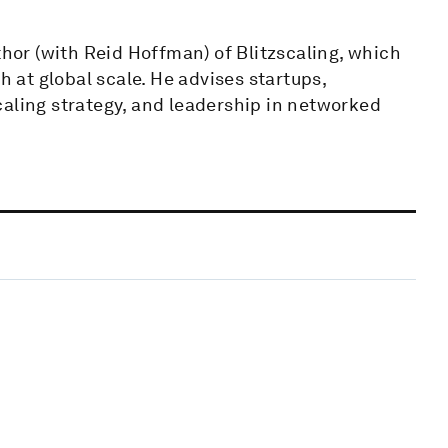
thor (with Reid Hoffman) of Blitzscaling, which
at global scale. He advises startups,
caling strategy, and leadership in networked