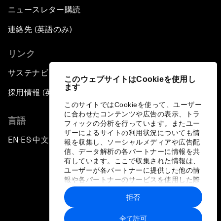
ニュースレター購読
連絡先 (英語のみ)
リンク
サステナビリティへの取り組み
このウェブサイトはCookieを使用し
ます
採用情報 (英語のみ)
このサイトではCookieを使って、ユーザー
に合わせたコンテンツや広告の表示、トラ
言語
フィックの分析を行っています。またユー
ザーによるサイトの利用状況についても情
EN
ES
中文
日本語
▪
▪
▪
報を収集し、ソーシャルメディアや広告配
信、データ解析の各パートナーに情報を共
有しています。ここで収集された情報は、
ユーザーが各パートナーに提供した他の情
報や各パートナーのサービスを使用した際
に収集された情報と組み合わされ、各パー
拒否
トナーによって使用されることがありま
プライバシーポリシーと利用規約
す。
全て許可