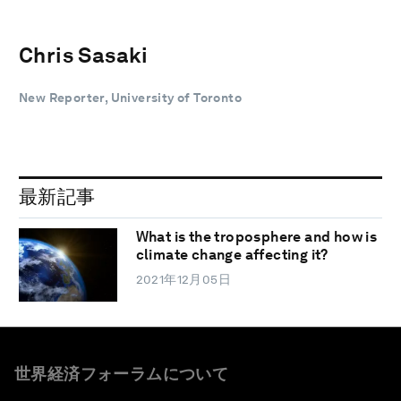
Chris Sasaki
New Reporter, University of Toronto
最新記事
What is the troposphere and how is
climate change affecting it?
2021年12月05日
世界経済フォーラムについて