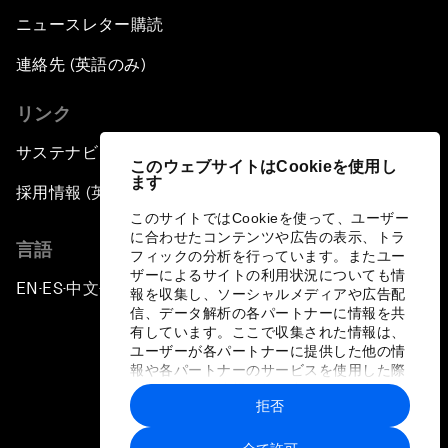
ニュースレター購読
連絡先 (英語のみ)
リンク
サステナビリティへの取り組み
このウェブサイトはCookieを使用し
ます
採用情報 (英語のみ)
このサイトではCookieを使って、ユーザー
に合わせたコンテンツや広告の表示、トラ
言語
フィックの分析を行っています。またユー
ザーによるサイトの利用状況についても情
EN
ES
中文
日本語
▪
▪
▪
報を収集し、ソーシャルメディアや広告配
信、データ解析の各パートナーに情報を共
有しています。ここで収集された情報は、
ユーザーが各パートナーに提供した他の情
報や各パートナーのサービスを使用した際
に収集された情報と組み合わされ、各パー
拒否
トナーによって使用されることがありま
プライバシーポリシーと利用規約
す。