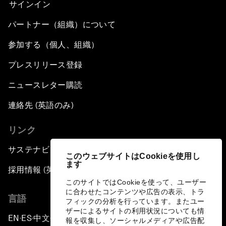
サインイン
パートナー（組織）について
参加する（個人、組織）
プレスリリース登録
ニュースレター購読
連絡先 (英語のみ)
リンク
サステナビリティへの取り組み
このウェブサイトはCookieを使用し
ます
採用情報 (英語のみ)
このサイトではCookieを使って、ユーザー
に合わせたコンテンツや広告の表示、トラ
言語
フィックの分析を行っています。またユー
ザーによるサイトの利用状況についても情
EN
ES
中文
日本語
▪
▪
▪
報を収集し、ソーシャルメディアや広告配