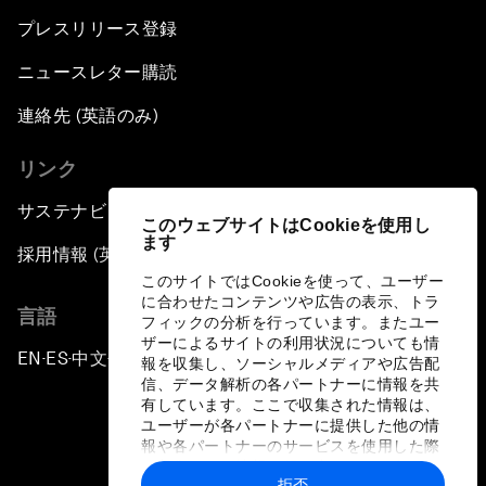
プレスリリース登録
ニュースレター購読
連絡先 (英語のみ)
リンク
サステナビリティへの取り組み
このウェブサイトはCookieを使用し
ます
採用情報 (英語のみ)
このサイトではCookieを使って、ユーザー
に合わせたコンテンツや広告の表示、トラ
言語
フィックの分析を行っています。またユー
ザーによるサイトの利用状況についても情
EN
ES
中文
日本語
▪
▪
▪
報を収集し、ソーシャルメディアや広告配
信、データ解析の各パートナーに情報を共
有しています。ここで収集された情報は、
ユーザーが各パートナーに提供した他の情
報や各パートナーのサービスを使用した際
に収集された情報と組み合わされ、各パー
拒否