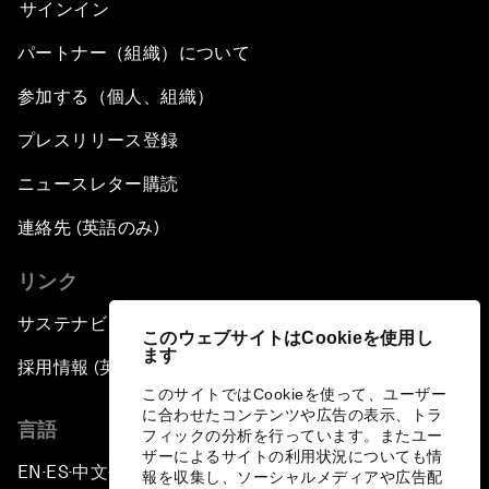
サインイン
パートナー（組織）について
参加する（個人、組織）
プレスリリース登録
ニュースレター購読
連絡先 (英語のみ)
リンク
サステナビリティへの取り組み
このウェブサイトはCookieを使用し
ます
採用情報 (英語のみ)
このサイトではCookieを使って、ユーザー
に合わせたコンテンツや広告の表示、トラ
言語
フィックの分析を行っています。またユー
ザーによるサイトの利用状況についても情
EN
ES
中文
日本語
▪
▪
▪
報を収集し、ソーシャルメディアや広告配