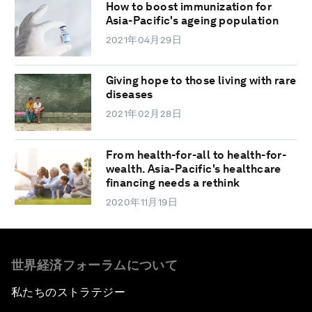
How to boost immunization for
Asia-Pacific's ageing population
2021年04月29日
Giving hope to those living with rare
diseases
2021年02月28日
From health-for-all to health-for-
wealth. Asia-Pacific's healthcare
financing needs a rethink
2020年11月19日
世界経済フォーラムについて
私たちのストラテジー