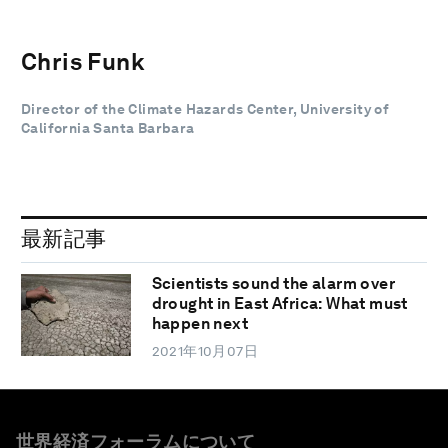
Chris Funk
Director of the Climate Hazards Center, University of
California Santa Barbara
最新記事
Scientists sound the alarm over
drought in East Africa: What must
happen next
2021年10月07日
世界経済フォーラムについて