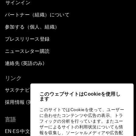
サインイン
パートナー（組織）について
参加する（個人、組織）
プレスリリース登録
ニュースレター購読
連絡先 (英語のみ)
リンク
サステナビリティへの取り組み
このウェブサイトはCookieを使用し
ます
採用情報 (英語のみ)
このサイトではCookieを使って、ユーザー
に合わせたコンテンツや広告の表示、トラ
言語
フィックの分析を行っています。またユー
ザーによるサイトの利用状況についても情
EN
ES
中文
日本語
▪
▪
▪
報を収集し、ソーシャルメディアや広告配