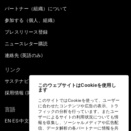
パートナー（組織）について
参加する（個人、組織）
プレスリリース登録
ニュースレター購読
連絡先 (英語のみ)
リンク
サステナビリティへの取り組み
このウェブサイトはCookieを使用し
ます
採用情報 (英語のみ)
このサイトではCookieを使って、ユーザー
に合わせたコンテンツや広告の表示、トラ
言語
フィックの分析を行っています。またユー
ザーによるサイトの利用状況についても情
EN
ES
中文
日本語
▪
▪
▪
報を収集し、ソーシャルメディアや広告配
信、データ解析の各パートナーに情報を共