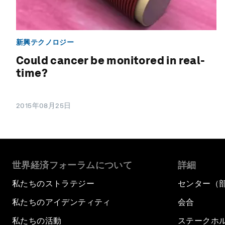
新興テクノロジー
Could cancer be monitored in real-
time?
2015年08月25日
世界経済フォーラムについて
詳細
私たちのストラテジー
センター（
私たちのアイデンティティ
会合
私たちの活動
ステークホ