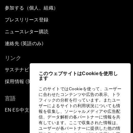
参加する（個人、組織）
プレスリリース登録
ニュースレター購読
連絡先 (英語のみ)
リンク
サステナビリティへの取り組み
このウェブサイトはCookieを使用し
ます
採用情報 (英語のみ)
このサイトではCookieを使って、ユーザー
に合わせたコンテンツや広告の表示、トラ
言語
フィックの分析を行っています。またユー
ザーによるサイトの利用状況についても情
EN
ES
中文
日本語
▪
▪
▪
報を収集し、ソーシャルメディアや広告配
信、データ解析の各パートナーに情報を共
有しています。ここで収集された情報は、
ユーザーが各パートナーに提供した他の情