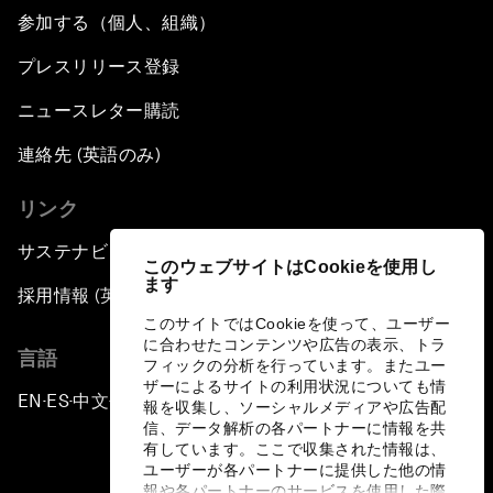
参加する（個人、組織）
プレスリリース登録
ニュースレター購読
連絡先 (英語のみ)
リンク
サステナビリティへの取り組み
このウェブサイトはCookieを使用し
ます
採用情報 (英語のみ)
このサイトではCookieを使って、ユーザー
に合わせたコンテンツや広告の表示、トラ
言語
フィックの分析を行っています。またユー
ザーによるサイトの利用状況についても情
EN
ES
中文
日本語
▪
▪
▪
報を収集し、ソーシャルメディアや広告配
信、データ解析の各パートナーに情報を共
有しています。ここで収集された情報は、
ユーザーが各パートナーに提供した他の情
報や各パートナーのサービスを使用した際