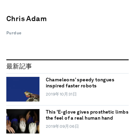
Chris Adam
Purdue
最新記事
Chameleons’ speedy tongues
inspired faster robots
2019年10月31日
This 'E-glove gives prosthetic limbs
the feel of a real human hand
2019年09月06日