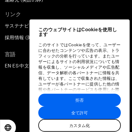
リンク
サステナビリティへの取り組み
このウェブサイトはCookieを使用し
ます
採用情報 (英語のみ)
このサイトではCookieを使って、ユーザー
に合わせたコンテンツや広告の表示、トラ
言語
フィックの分析を行っています。またユー
ザーによるサイトの利用状況についても情
EN
ES
中文
日本語
▪
▪
▪
報を収集し、ソーシャルメディアや広告配
信、データ解析の各パートナーに情報を共
有しています。ここで収集された情報は、
ユーザーが各パートナーに提供した他の情
報や各パートナーのサービスを使用した際
に収集された情報と組み合わされ、各パー
拒否
トナーによって使用されることがありま
プライバシーポリシーと利用規約
す。
全て許可
サイトマップ
カスタム化
©
2026
世界経済フォーラム
EN
ES
中文
日本語