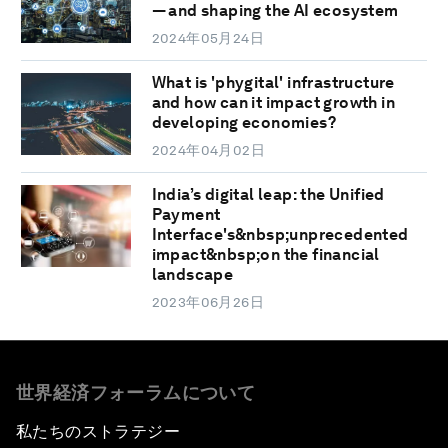
— and shaping the AI ecosystem
2024年05月24日
What is 'phygital' infrastructure
and how can it impact growth in
developing economies?
2024年04月02日
India’s digital leap: the Unified
Payment
Interface's&nbsp;unprecedented
impact&nbsp;on the financial
landscape
2023年06月26日
世界経済フォーラムについて
私たちのストラテジー