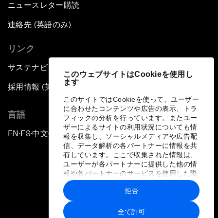
ニュースレター購読
連絡先 (英語のみ)
リンク
サステナビリティへの取り組み
このウェブサイトはCookieを使用し
ます
採用情報 (英語のみ)
このサイトではCookieを使って、ユーザー
に合わせたコンテンツや広告の表示、トラ
言語
フィックの分析を行っています。またユー
ザーによるサイトの利用状況についても情
EN
ES
中文
日本語
▪
▪
▪
報を収集し、ソーシャルメディアや広告配
信、データ解析の各パートナーに情報を共
有しています。ここで収集された情報は、
ユーザーが各パートナーに提供した他の情
報や各パートナーのサービスを使用した際
に収集された情報と組み合わされ、各パー
拒否
トナーによって使用されることがありま
プライバシーポリシーと利用規約
す。
全て許可
サイトマップ