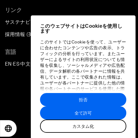
リンク
サステナビリティへの取り組み
このウェブサイトはCookieを使用し
ます
採用情報 (英語のみ)
このサイトではCookieを使って、ユーザー
に合わせたコンテンツや広告の表示、トラ
言語
フィックの分析を行っています。またユー
ザーによるサイトの利用状況についても情
EN
ES
中文
日本語
▪
▪
▪
報を収集し、ソーシャルメディアや広告配
信、データ解析の各パートナーに情報を共
有しています。ここで収集された情報は、
ユーザーが各パートナーに提供した他の情
報や各パートナーのサービスを使用した際
に収集された情報と組み合わされ、各パー
拒否
トナーによって使用されることがありま
プライバシーポリシーと利用規約
す。
全て許可
サイトマップ
カスタム化
©
2026
世界経済フォーラム
EN
ES
中文
日本語