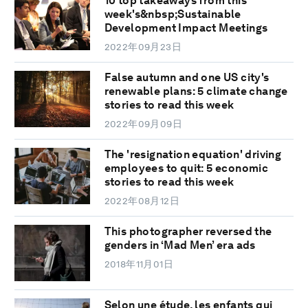
10 top takeaways from this
week's&nbsp;Sustainable
Development Impact Meetings
2022年09月23日
False autumn and one US city's
renewable plans: 5 climate change
stories to read this week
2022年09月09日
The 'resignation equation' driving
employees to quit: 5 economic
stories to read this week
2022年08月12日
This photographer reversed the
genders in ‘Mad Men’ era ads
2018年11月01日
Selon une étude, les enfants qui