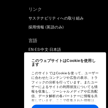
リンク
サステナビリティへの取り組み
採用情報 (英語のみ)
て
言語
EN
ES
中文
日本語
▪
▪
▪
このウェブサイトはCookieを使用し
ます
このサイトではCookieを使って、ユーザー
に合わせたコンテンツや広告の表示、トラ
フィックの分析を行っています。またユー
ザーによるサイトの利用状況についても情
報を収集し、ソーシャルメディアや広告配
信、データ解析の各パートナーに情報を共
有しています。ここで収集された情報は、
ユーザーが各パートナーに提供した他の情