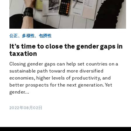
公正、多様性、包摂性
It’s time to close the gender gaps in
taxation
Closing gender gaps can help set countries on a
sustainable path toward more diversified
economies, higher levels of productivity, and
better prospects for the next generation. Yet
gender...
2022年08月02日