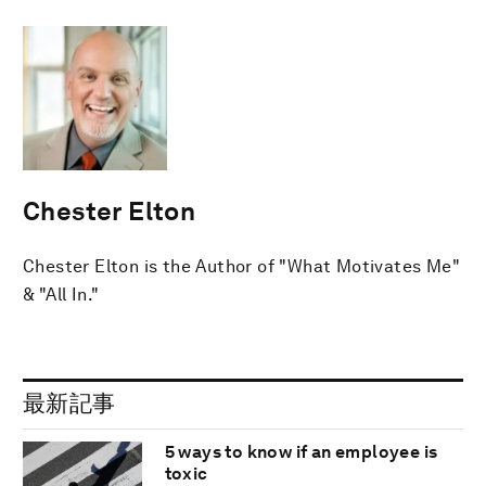
Chester Elton
Chester Elton is the Author of "What Motivates Me"
& "All In."
最新記事
5 ways to know if an employee is
toxic