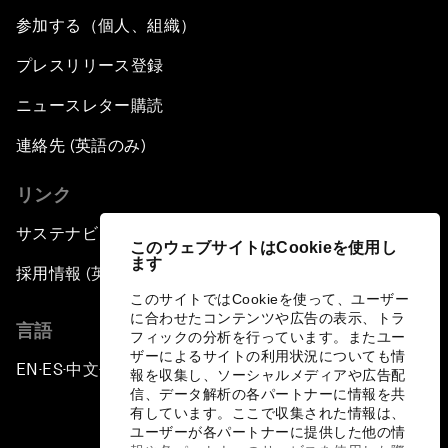
参加する（個人、組織）
プレスリリース登録
ニュースレター購読
連絡先 (英語のみ)
リンク
サステナビリティへの取り組み
このウェブサイトはCookieを使用し
ます
採用情報 (英語のみ)
このサイトではCookieを使って、ユーザー
に合わせたコンテンツや広告の表示、トラ
言語
フィックの分析を行っています。またユー
ザーによるサイトの利用状況についても情
EN
ES
中文
日本語
▪
▪
▪
報を収集し、ソーシャルメディアや広告配
信、データ解析の各パートナーに情報を共
有しています。ここで収集された情報は、
ユーザーが各パートナーに提供した他の情