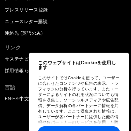
プレスリリース登録
ニュースレター購読
連絡先 (英語のみ)
リンク
サステナビリティへの取り組み
このウェブサイトはCookieを使用し
ます
採用情報 (英語のみ)
このサイトではCookieを使って、ユーザー
に合わせたコンテンツや広告の表示、トラ
言語
フィックの分析を行っています。またユー
ザーによるサイトの利用状況についても情
EN
ES
中文
日本語
▪
▪
▪
報を収集し、ソーシャルメディアや広告配
信、データ解析の各パートナーに情報を共
有しています。ここで収集された情報は、
ユーザーが各パートナーに提供した他の情
報や各パートナーのサービスを使用した際
に収集された情報と組み合わされ、各パー