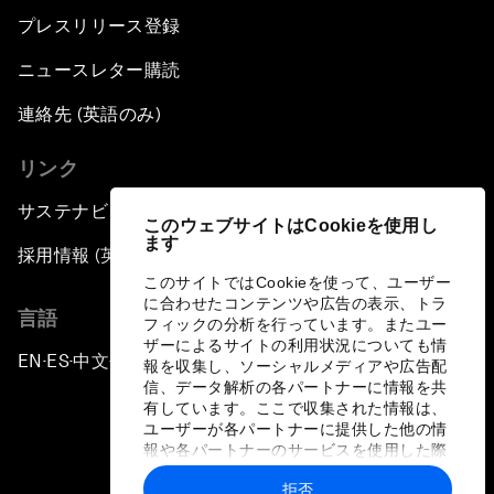
プレスリリース登録
ニュースレター購読
連絡先 (英語のみ)
リンク
サステナビリティへの取り組み
このウェブサイトはCookieを使用し
ます
採用情報 (英語のみ)
このサイトではCookieを使って、ユーザー
に合わせたコンテンツや広告の表示、トラ
言語
フィックの分析を行っています。またユー
ザーによるサイトの利用状況についても情
EN
ES
中文
日本語
▪
▪
▪
報を収集し、ソーシャルメディアや広告配
信、データ解析の各パートナーに情報を共
有しています。ここで収集された情報は、
ユーザーが各パートナーに提供した他の情
報や各パートナーのサービスを使用した際
に収集された情報と組み合わされ、各パー
拒否
トナーによって使用されることがありま