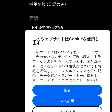
採用情報 (英語のみ)
て
言語
EN
ES
中文
日本語
▪
▪
▪
このウェブサイトはCookieを使用し
ます
このサイトではCookieを使って、ユーザー
に合わせたコンテンツや広告の表示、トラ
フィックの分析を行っています。またユー
ザーによるサイトの利用状況についても情
報を収集し、ソーシャルメディアや広告配
信、データ解析の各パートナーに情報を共
有しています。ここで収集された情報は、
ユーザーが各パートナーに提供した他の情
報や各パートナーのサービスを使用した際
拒否
に収集された情報と組み合わされ、各パー
トナーによって使用されることがありま
全て許可
す。
カスタム化