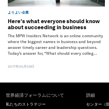
よりよい企業
Here's what everyone should know
about succeeding in business
The MPW Insiders Network is an online community
where the biggest names in business and beyond
answer timely career and leadership questions.
Today’s answer for, “What should every colleg...
2017年03月09日
世界経済フォーラムについて
詳細
私たちのストラテジー
センター（