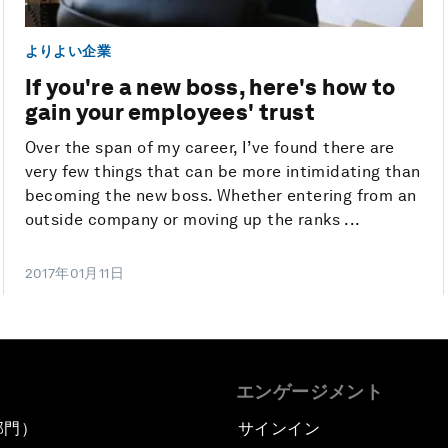
よりよい企業
If you're a new boss, here's how to
gain your employees' trust
Over the span of my career, I’ve found there are
very few things that can be more intimidating than
becoming the new boss. Whether entering from an
outside company or moving up the ranks ...
2017年01月11日
エンゲージメント
部門）
サインイン