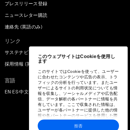
プレスリリース登録
ニュースレター購読
連絡先 (英語のみ)
リンク
サステナビリティへの取り組み
このウェブサイトはCookieを使用し
ます
採用情報 (英語のみ)
このサイトではCookieを使って、ユーザー
に合わせたコンテンツや広告の表示、トラ
言語
フィックの分析を行っています。またユー
ザーによるサイトの利用状況についても情
EN
ES
中文
日本語
▪
▪
▪
報を収集し、ソーシャルメディアや広告配
信、データ解析の各パートナーに情報を共
有しています。ここで収集された情報は、
ユーザーが各パートナーに提供した他の情
報や各パートナーのサービスを使用した際
に収集された情報と組み合わされ、各パー
拒否
トナーによって使用されることがありま