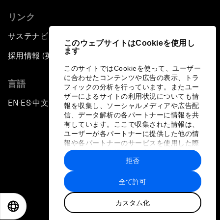
リンク
サステナビリティへの取り組み
このウェブサイトはCookieを使用し
ます
採用情報 (英語のみ)
このサイトではCookieを使って、ユーザー
に合わせたコンテンツや広告の表示、トラ
言語
フィックの分析を行っています。またユー
ザーによるサイトの利用状況についても情
EN
ES
中文
日本語
▪
▪
▪
報を収集し、ソーシャルメディアや広告配
信、データ解析の各パートナーに情報を共
有しています。ここで収集された情報は、
ユーザーが各パートナーに提供した他の情
報や各パートナーのサービスを使用した際
に収集された情報と組み合わされ、各パー
拒否
トナーによって使用されることがありま
プライバシーポリシーと利用規約
す。
全て許可
サイトマップ
カスタム化
©
2026
世界経済フォーラム
EN
ES
中文
日本語