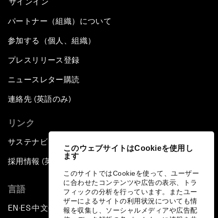
サインイン
パートナー（組織）について
参加する（個人、組織）
プレスリリース登録
ニュースレター購読
連絡先 (英語のみ)
リンク
サステナビリティへの取り組み
このウェブサイトはCookieを使用し
ます
採用情報 (英語のみ)
このサイトではCookieを使って、ユーザー
に合わせたコンテンツや広告の表示、トラ
言語
フィックの分析を行っています。またユー
ザーによるサイトの利用状況についても情
EN
ES
中文
日本語
▪
▪
▪
報を収集し、ソーシャルメディアや広告配