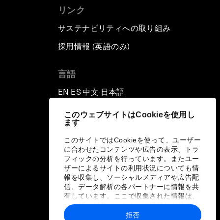
リンク
サステナビリティへの取り組み
採用情報 (英語のみ)
て
言語
EN
ES
中文
日本語
▪
▪
▪
このウェブサイトはCookieを使用し
ます
このサイトではCookieを使って、ユーザー
に合わせたコンテンツや広告の表示、トラ
フィックの分析を行っています。またユー
ザーによるサイトの利用状況についても情
報を収集し、ソーシャルメディアや広告配
信、データ解析の各パートナーに情報を共
有しています。ここで収集された情報は、
ユーザーが各パートナーに提供した他の情
報や各パートナーのサービスを使用した際
拒否