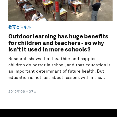
教育とスキル
Outdoor learning has huge benefits
for children and teachers - so why
isn’t it used in more schools?
Research shows that healthier and happier
children do better in school, and that education is
an important determinant of future health. But
education is not just about lessons within the...
2019年06月07日