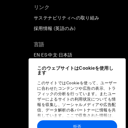
リンク
サステナビリティへの取り組み
採用情報 (英語のみ)
て
言語
EN
ES
中文
日本語
▪
▪
▪
このウェブサイトはCookieを使用し
ます
このサイトではCookieを使って、ユーザー
に合わせたコンテンツや広告の表示、トラ
フィックの分析を行っています。またユー
ザーによるサイトの利用状況についても情
報を収集し、ソーシャルメディアや広告配
信、データ解析の各パートナーに情報を共
有しています。ここで収集された情報は、
ユーザーが各パートナーに提供した他の情
報や各パートナーのサービスを使用した際
拒否