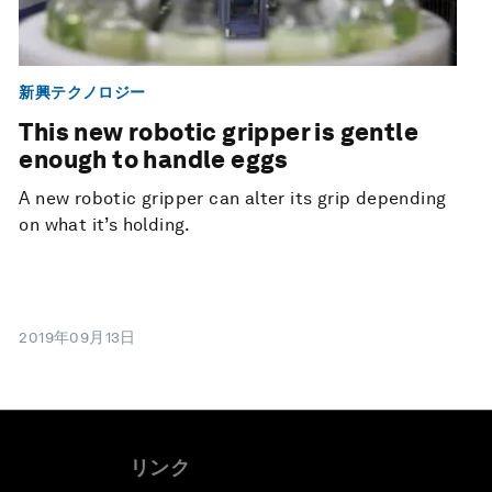
新興テクノロジー
This new robotic gripper is gentle
enough to handle eggs
A new robotic gripper can alter its grip depending
on what it’s holding.
2019年09月13日
リンク