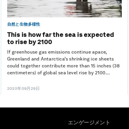
自然と生物多様性
This is how far the sea is expected
to rise by 2100
If greenhouse gas emissions continue apace,
Greenland and Antarctica’s shrinking ice sheets
could together contribute more than 15 inches (38
centimeters) of global sea level rise by 2100...
2020年09月29日
エンゲージメント