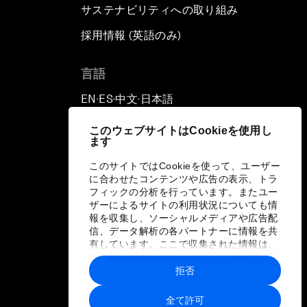
サステナビリティへの取り組み
採用情報 (英語のみ)
て
言語
EN
ES
中文
日本語
▪
▪
▪
このウェブサイトはCookieを使用し
ます
このサイトではCookieを使って、ユーザー
に合わせたコンテンツや広告の表示、トラ
フィックの分析を行っています。またユー
ザーによるサイトの利用状況についても情
報を収集し、ソーシャルメディアや広告配
信、データ解析の各パートナーに情報を共
有しています。ここで収集された情報は、
ユーザーが各パートナーに提供した他の情
報や各パートナーのサービスを使用した際
拒否
に収集された情報と組み合わされ、各パー
トナーによって使用されることがありま
全て許可