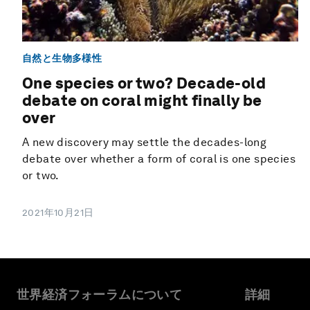
自然と生物多様性
One species or two? Decade-old
debate on coral might finally be
over
A new discovery may settle the decades-long
debate over whether a form of coral is one species
or two.
2021年10月21日
世界経済フォーラムについて
詳細