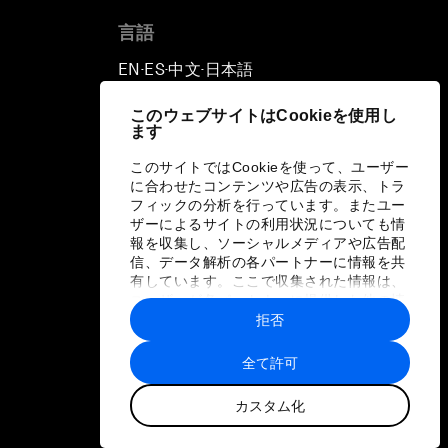
言語
EN
ES
中文
日本語
▪
▪
▪
このウェブサイトはCookieを使用し
ます
このサイトではCookieを使って、ユーザー
に合わせたコンテンツや広告の表示、トラ
フィックの分析を行っています。またユー
ザーによるサイトの利用状況についても情
報を収集し、ソーシャルメディアや広告配
信、データ解析の各パートナーに情報を共
有しています。ここで収集された情報は、
ユーザーが各パートナーに提供した他の情
報や各パートナーのサービスを使用した際
拒否
に収集された情報と組み合わされ、各パー
トナーによって使用されることがありま
全て許可
す。
カスタム化