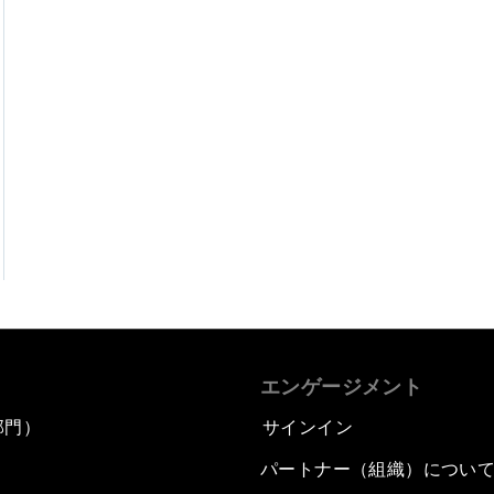
エンゲージメント
部門）
サインイン
パートナー（組織）につい