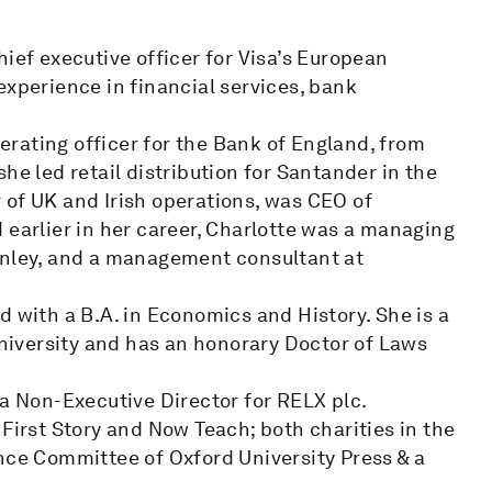
ief executive officer for Visa’s European
experience in financial services, bank
perating officer for the Bank of England, from
he led retail distribution for Santander in the
 of UK and Irish operations, was CEO of
 earlier in her career, Charlotte was a managing
anley, and a management consultant at
d with a B.A. in Economics and History. She is a
iversity and has an honorary Doctor of Laws
 a Non-Executive Director for RELX plc.
First Story and Now Teach; both charities in the
nce Committee of Oxford University Press & a