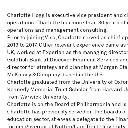
Charlotte Hogg is executive vice president and ch
operations. Charlotte has more than 30 years of 
operations and management consulting.
Prior to joining Visa, Charlotte served as chief o
2013 to 2017. Other relevant experience came as s
UK, worked at Experian as the managing director
Goldfish Bank at Discover Financial Services and
director for strategy and planning at Morgan St
McKinsey & Company, based in the U.S.
Charlotte graduated from the University of Oxfor
Kennedy Memorial Trust Scholar from Harvard Un
from Warwick University.
Charlotte is on the Board of Philharmonia and is
Charlotte has previously served on the boards of 
education sector, she was a delegate to the Fina
former governor of Nottingham Trent University.