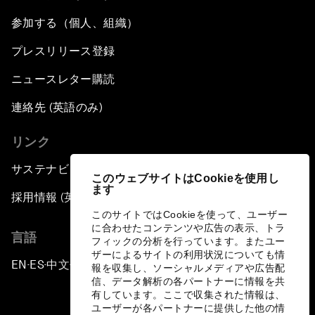
参加する（個人、組織）
プレスリリース登録
ニュースレター購読
連絡先 (英語のみ)
リンク
サステナビリティへの取り組み
このウェブサイトはCookieを使用し
ます
採用情報 (英語のみ)
このサイトではCookieを使って、ユーザー
に合わせたコンテンツや広告の表示、トラ
言語
フィックの分析を行っています。またユー
ザーによるサイトの利用状況についても情
EN
ES
中文
日本語
▪
▪
▪
報を収集し、ソーシャルメディアや広告配
信、データ解析の各パートナーに情報を共
有しています。ここで収集された情報は、
ユーザーが各パートナーに提供した他の情