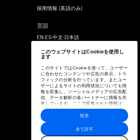
採用情報 (英語のみ)
て
言語
EN
ES
中文
日本語
▪
▪
▪
このウェブサイトはCookieを使用し
ます
このサイトではCookieを使って、ユーザー
に合わせたコンテンツや広告の表示、トラ
フィックの分析を行っています。またユー
ザーによるサイトの利用状況についても情
報を収集し、ソーシャルメディアや広告配
信、データ解析の各パートナーに情報を共
有しています。ここで収集された情報は、
ユーザーが各パートナーに提供した他の情
報や各パートナーのサービスを使用した際
拒否
に収集された情報と組み合わされ、各パー
トナーによって使用されることがありま
全て許可
す。