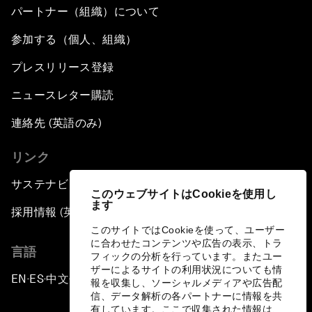
パートナー（組織）について
参加する（個人、組織）
プレスリリース登録
ニュースレター購読
連絡先 (英語のみ)
リンク
サステナビリティへの取り組み
このウェブサイトはCookieを使用し
ます
採用情報 (英語のみ)
このサイトではCookieを使って、ユーザー
に合わせたコンテンツや広告の表示、トラ
言語
フィックの分析を行っています。またユー
ザーによるサイトの利用状況についても情
EN
ES
中文
日本語
▪
▪
▪
報を収集し、ソーシャルメディアや広告配
信、データ解析の各パートナーに情報を共
有しています。ここで収集された情報は、