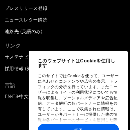
プレスリリース登録
ニュースレター購読
連絡先 (英語のみ)
リンク
サステナビリティへの取り組み
このウェブサイトはCookieを使用し
ます
採用情報 (英語のみ)
このサイトではCookieを使って、ユーザー
に合わせたコンテンツや広告の表示、トラ
言語
フィックの分析を行っています。またユー
ザーによるサイトの利用状況についても情
EN
ES
中文
日本語
▪
▪
▪
報を収集し、ソーシャルメディアや広告配
信、データ解析の各パートナーに情報を共
有しています。ここで収集された情報は、
ユーザーが各パートナーに提供した他の情
報や各パートナーのサービスを使用した際
に収集された情報と組み合わされ、各パー