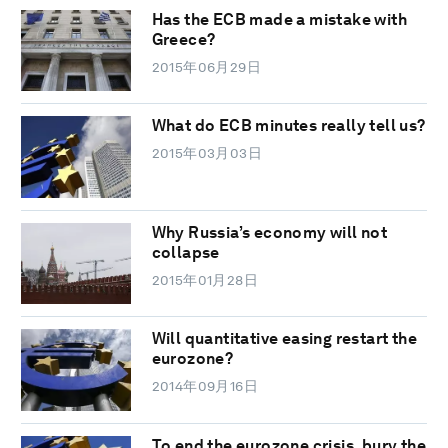
Has the ECB made a mistake with
Greece?
2015年06月29日
What do ECB minutes really tell us?
2015年03月03日
Why Russia’s economy will not
collapse
2015年01月28日
Will quantitative easing restart the
eurozone?
2014年09月16日
To end the eurozone crisis, bury the