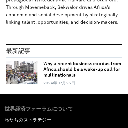
Through Movemeback, Sekwalor drives Africa's
economic and social development by strategically
linking talent, opportunities, and decision-makers.
最新記事
Why a recent business exodus from
Africa should be a wake-up call for
multinationals
2024年07月25日
世界経済フォーラムについて
私たちのストラテジー