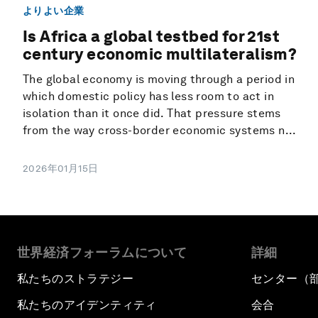
よりよい企業
Is Africa a global testbed for 21st
century economic multilateralism?
The global economy is moving through a period in
which domestic policy has less room to act in
isolation than it once did. That pressure stems
from the way cross-border economic systems n...
2026年01月15日
世界経済フォーラムについて
詳細
私たちのストラテジー
センター（
私たちのアイデンティティ
会合