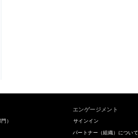
エンゲージメント
部門）
サインイン
パートナー（組織）につい