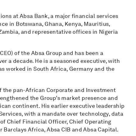
ions at Absa Bank, a major financial services
nce in Botswana, Ghana, Kenya, Mauritius,
ambia, and representative offices in Nigeria
 (CEO) of the Absa Group and has been a
r a decade. He is a seasoned executive, with
as worked in South Africa, Germany and the
of the pan-African Corporate and Investment
strengthened the Group’s market presence and
ican continent. His earlier executive leadership
 Services, with a mandate over technology, data
 of Chief Financial Officer, Chief Operating
or Barclays Africa, Absa CIB and Absa Capital.