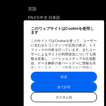
言語
EN
ES
中文
日本語
▪
▪
▪
このウェブサイトはCookieを使用し
ます
このサイトではCookieを使って、ユーザー
に合わせたコンテンツや広告の表示、トラ
フィックの分析を行っています。またユー
ザーによるサイトの利用状況についても情
報を収集し、ソーシャルメディアや広告配
信、データ解析の各パートナーに情報を共
有しています。ここで収集された情報は、
ユーザーが各パートナーに提供した他の情
報や各パートナーのサービスを使用した際
拒否
に収集された情報と組み合わされ、各パー
トナーによって使用されることがありま
全て許可
す。
カスタム化