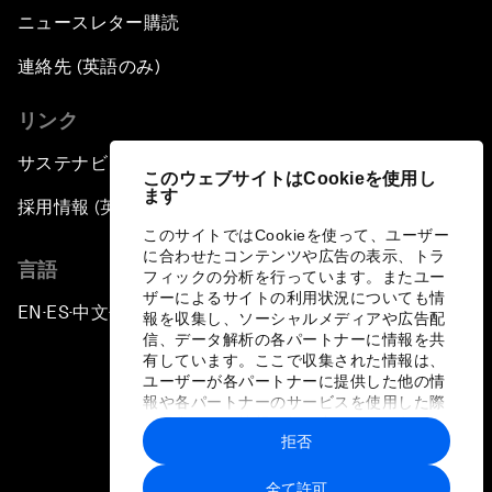
ニュースレター購読
連絡先 (英語のみ)
リンク
サステナビリティへの取り組み
このウェブサイトはCookieを使用し
ます
採用情報 (英語のみ)
このサイトではCookieを使って、ユーザー
に合わせたコンテンツや広告の表示、トラ
言語
フィックの分析を行っています。またユー
ザーによるサイトの利用状況についても情
EN
ES
中文
日本語
▪
▪
▪
報を収集し、ソーシャルメディアや広告配
信、データ解析の各パートナーに情報を共
有しています。ここで収集された情報は、
ユーザーが各パートナーに提供した他の情
報や各パートナーのサービスを使用した際
に収集された情報と組み合わされ、各パー
拒否
トナーによって使用されることがありま
プライバシーポリシーと利用規約
す。
全て許可