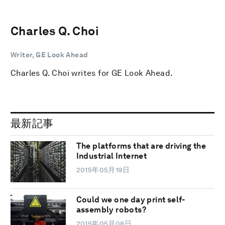
Charles Q. Choi
Writer, GE Look Ahead
Charles Q. Choi writes for GE Look Ahead.
最新記事
The platforms that are driving the
Industrial Internet
2015年05月19日
Could we one day print self-
assembly robots?
2015年05月08日