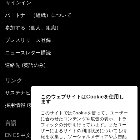
サインイン
パートナー（組織）について
参加する（個人、組織）
プレスリリース登録
ニュースレター購読
連絡先 (英語のみ)
リンク
サステナビリティへの取り組み
このウェブサイトはCookieを使用し
ます
採用情報 (英語のみ)
このサイトではCookieを使って、ユーザー
に合わせたコンテンツや広告の表示、トラ
言語
フィックの分析を行っています。またユー
ザーによるサイトの利用状況についても情
EN
ES
中文
日本語
▪
▪
▪
報を収集し、ソーシャルメディアや広告配