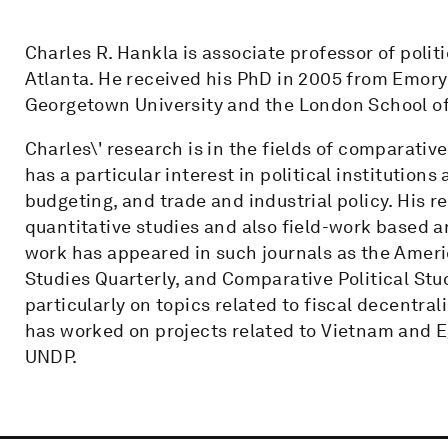
Charles R. Hankla is associate professor of politi
Atlanta. He received his PhD in 2005 from Emory
Georgetown University and the London School o
Charles\' research is in the fields of comparativ
has a particular interest in political institutions 
budgeting, and trade and industrial policy. His r
quantitative studies and also field-work based a
work has appeared in such journals as the Americ
Studies Quarterly, and Comparative Political Stud
particularly on topics related to fiscal decentra
has worked on projects related to Vietnam and 
UNDP.