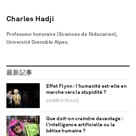
Charles Hadji
Professeur honoraire (Sciences de l’éducation),
Université Grenoble Alpes.
最新記事
Effet Flynn : l’humanité est-elle en
marche vers la stupidité ?
2018年07月03日
Que doit-on craindre davantage :
l’intelligence artificielle ou la
bêtise humaine ?