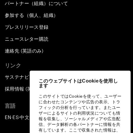
パートナー（組織）について
参加する（個人、組織）
プレスリリース登録
ニュースレター購読
連絡先 (英語のみ)
リンク
サステナビリティへの取り組み
このウェブサイトはCookieを使用し
ます
採用情報 (英語のみ)
このサイトではCookieを使って、ユーザー
に合わせたコンテンツや広告の表示、トラ
言語
フィックの分析を行っています。またユー
ザーによるサイトの利用状況についても情
EN
ES
中文
日本語
▪
▪
▪
報を収集し、ソーシャルメディアや広告配
信、データ解析の各パートナーに情報を共
有しています。ここで収集された情報は、