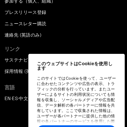
参加する（個人、組織）
プレスリリース登録
ニュースレター購読
連絡先 (英語のみ)
リンク
サステナビリティへの取り組み
このウェブサイトはCookieを使用し
ます
採用情報 (英語のみ)
このサイトではCookieを使って、ユーザー
に合わせたコンテンツや広告の表示、トラ
言語
フィックの分析を行っています。またユー
ザーによるサイトの利用状況についても情
EN
ES
中文
日本語
▪
▪
▪
報を収集し、ソーシャルメディアや広告配
信、データ解析の各パートナーに情報を共
有しています。ここで収集された情報は、
ユーザーが各パートナーに提供した他の情
報や各パートナーのサービスを使用した際
に収集された情報と組み合わされ、各パー