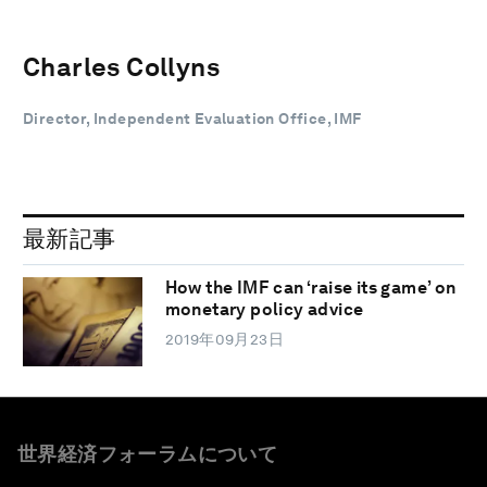
Charles Collyns
Director, Independent Evaluation Office, IMF
最新記事
How the IMF can ‘raise its game’ on
monetary policy advice
2019年09月23日
世界経済フォーラムについて